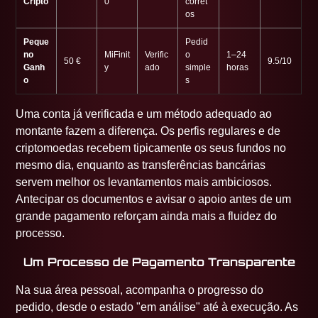
Cripto
0
corret
os
Peque
Pedid
no
MiFinit
Verific
o
1–24
50 €
9.5/10
Ganh
y
ado
simple
horas
o
s
Uma conta já verificada e um método adequado ao
montante fazem a diferença. Os perfis regulares e de
criptomoedas recebem tipicamente os seus fundos no
mesmo dia, enquanto as transferências bancárias
servem melhor os levantamentos mais ambiciosos.
Antecipar os documentos e avisar o apoio antes de um
grande pagamento reforçam ainda mais a fluidez do
processo.
Um Processo de Pagamento Transparente
Na sua área pessoal, acompanha o progresso do
pedido, desde o estado "em análise" até à execução. As