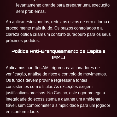
levantamento grande para preparar uma execução
sem problemas.
Ao aplicar estes pontos, reduz os riscos de erro e torna o
procedimento mais fluido. Os prazos controlados e a
clareza obtida criam um conforto duradouro para os seus
próximos pedidos.
Política Anti-Branqueamento de Capitais
(AML)
Aplicamos padrões AML rigorosos: acionadores de
verificação, análise de risco e controlo de movimentos.
Os fundos devem provir e regressar a fontes
consistentes com o titular. As exceções exigem
justificativos precisos. No Casino, este rigor protege a
integridade do ecossistema e garante um ambiente
fiável, sem comprometer a simplicidade para um jogador
em conformidade.