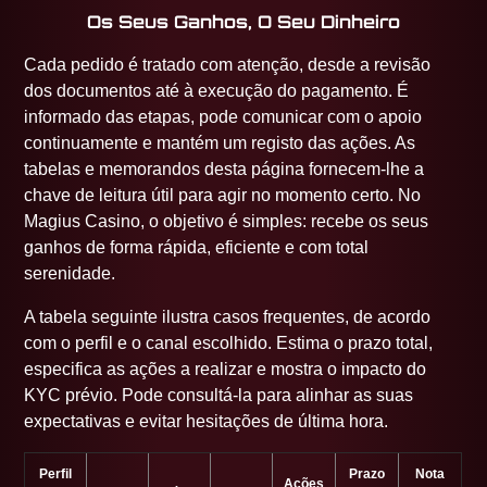
Os Seus Ganhos, O Seu Dinheiro
Cada pedido é tratado com atenção, desde a revisão
dos documentos até à execução do pagamento. É
informado das etapas, pode comunicar com o apoio
continuamente e mantém um registo das ações. As
tabelas e memorandos desta página fornecem-lhe a
chave de leitura útil para agir no momento certo. No
Magius Casino, o objetivo é simples: recebe os seus
ganhos de forma rápida, eficiente e com total
serenidade.
A tabela seguinte ilustra casos frequentes, de acordo
com o perfil e o canal escolhido. Estima o prazo total,
especifica as ações a realizar e mostra o impacto do
KYC prévio. Pode consultá-la para alinhar as suas
expectativas e evitar hesitações de última hora.
Perfil
Prazo
Nota
Ações