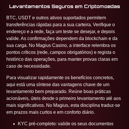
Levantamentos Seguros em Criptomoedas
BTC, USDT e outros ativos suportados permitem
transferências rápidas para a sua carteira. Verifique o
endereço e a rede, faça um teste se desejar, e depois
valide. As confirmações dependem da blockchain e da
sua carga. No Magius Casino, a interface relembra os
pontos críticos (rede, campos obrigatórios) e regista o
histórico das operações, para manter provas claras em
caso de necessidade.
Para visualizar rapidamente os benefícios concretos,
aqui está uma síntese das vantagens chave de um
levantamento bem preparado. Reúne boas práticas
acionáveis, úteis desde o primeiro levantamento até aos
mais significativos. No Magius, esta disciplina traduz-se
em prazos mais curtos e em conforto diário.
KYC pré-completo: valide os seus documentos