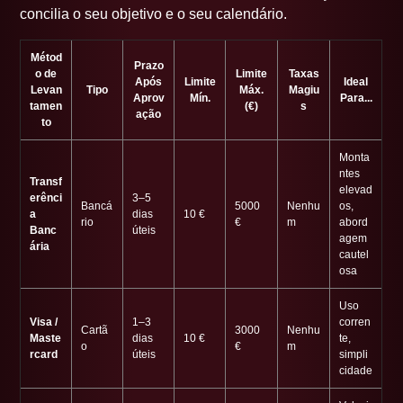
concilia o seu objetivo e o seu calendário.
Métod
Prazo
o de
Limite
Taxas
Após
Limite
Ideal
Levan
Tipo
Máx.
Magiu
Aprov
Mín.
Para...
tamen
(€)
s
ação
to
Monta
ntes
Transf
elevad
erênci
3–5
Bancá
5000
Nenhu
os,
a
dias
10 €
rio
€
m
abord
Banc
úteis
agem
ária
cautel
osa
Uso
Visa /
1–3
corren
Cartã
3000
Nenhu
Maste
dias
10 €
te,
o
€
m
rcard
úteis
simpli
cidade