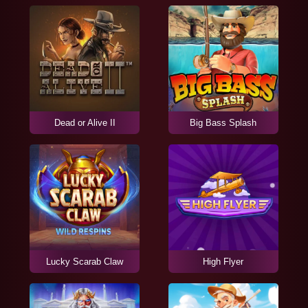
Dead or Alive II
Big Bass Splash
Lucky Scarab Claw
High Flyer