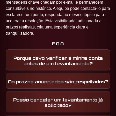
mensagens chave chegam por e-mail e permanecem
consultáveis no histórico. A equipa pode contactá-lo para
esclarecer um ponto; responda no mesmo tópico para
acelerar a resolução. Esta visibilidade, adicionada a
prazos realistas, cria uma experiência clara e
tranquilizadora.
F.A.Q
Porque devo verificar a minha conta
antes de um levantamento?
É uma exigência regulamentar que protege a sua
identidade e os seus fundos. Uma vez validada, a sua
Os prazos anunciados são respeitados?
conta beneficia de processamentos mais rápidos.
Procuramos validações internas rápidas. O restante
depende do prestador escolhido; e-wallets e
Posso cancelar um levantamento já
criptomoedas são frequentemente os mais rápidos.
solicitado?
Sim, desde que não tenha sido executado. Cancele a