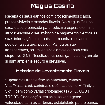
Magius Casino
Receba os seus ganhos com procedimentos claros,
prazos visíveis e métodos fiáveis. No Magius Casino,
cada etapa é pensada para reduzir a espera e eliminar
atritos: escolhe o seu método de pagamento, verifica as
suas informações e depois acompanha o estado do
pedido na sua área pessoal. As regras são
transparentes, os limites são claros e o apoio está
disponível 24/7. Resultado: os seus ganhos chegam até
si num ambiente seguro e previsível.
Métodos de Levantamento Fiáveis
Suportamos transferências bancárias, cartões
Visa/Mastercard, carteiras eletrónicas como MiFinity e
Skrill, bem como várias criptomoedas (BTC, USDT
TRC20). Cada opção tem as suas vantagens:
velocidade para as carteiras, estabilidade para o banco,