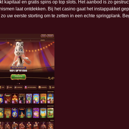
kapitaal en gratis spins op top slots. Het aanbod is zo gestruc
nismen laat ontdekken. Bij het casino gaat het instappakket ge
o uw eerste storting om te zetten in een echte springplank. Be