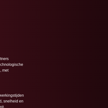
tners
echnologische
e, met
werkingstijden
d, snelheid en
it.