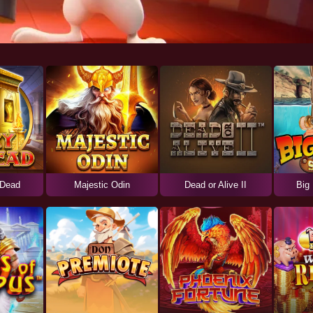
 Dead
Majestic Odin
Dead or Alive II
Big