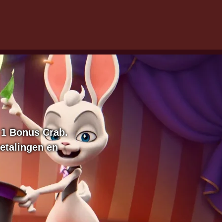
+ 1 Bonus Crab.
betalingen en