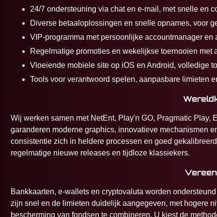
24/7 ondersteuning via chat en e-mail, met snelle en 
Diverse betaaloplossingen en snelle opnames, voor gec
VIP-programma met persoonlijke accountmanager en a
Regelmatige promoties en wekelijkse toernooien met aa
Vloeiende mobiele site op iOS en Android, volledige t
Tools voor verantwoord spelen, aanpasbare limieten en
Wereldk
Wij werken samen met NetEnt, Play'n GO, Pragmatic Play, 
garanderen moderne graphics, innovatieve mechanismen en 
consistentie zich in heldere processen en goed gekalibreerde
regelmatige nieuwe releases en tijdloze klassiekers.
Vereen
Bankkaarten, e-wallets en cryptovaluta worden ondersteund
zijn snel en de limieten duidelijk aangegeven, met hogere ni
bescherming van fondsen te combineren. U kiest de methode d