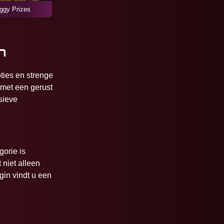
ggy Prizes
n
ties en strenge
 met een gerust
sieve
gorie is
 niet alleen
gin vindt u een