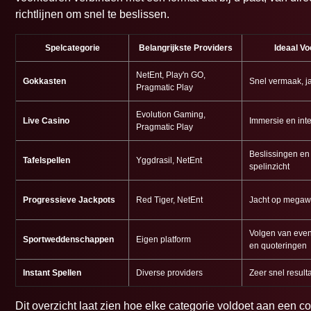
richtlijnen om snel te beslissen.
Spelcategorie
Belangrijkste Providers
Ideaal Voo
NetEnt, Play'n GO,
Gokkasten
Snel vermaak, j
Pragmatic Play
Evolution Gaming,
Live Casino
Immersie en inte
Pragmatic Play
Beslissingen en
Tafelspellen
Yggdrasil, NetEnt
spelinzicht
Progressieve Jackpots
Red Tiger, NetEnt
Jacht op megaw
Volgen van eve
Sportweddenschappen
Eigen platform
en quoteringen
Instant Spellen
Diverse providers
Zeer snel result
Dit overzicht laat zien hoe elke categorie voldoet aan een c