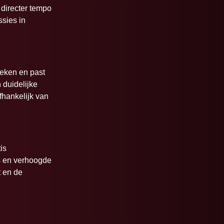
 directer tempo
ssies in
ieken en past
 duidelijke
fhankelijk van
is
us en verhoogde
t en de