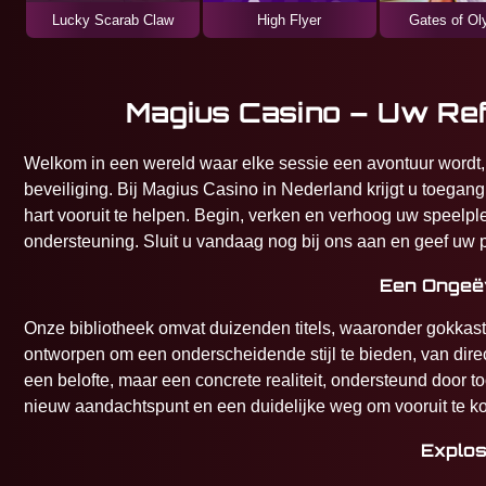
Lucky Scarab Claw
High Flyer
Gates of O
Magius Casino – Uw Ref
Welkom in een wereld waar elke sessie een avontuur wordt,
beveiliging. Bij Magius Casino in Nederland krijgt u toegan
hart vooruit te helpen. Begin, verken en verhoog uw speelpl
ondersteuning. Sluit u vandaag nog bij ons aan en geef uw 
Een Ongeë
Onze bibliotheek omvat duizenden titels, waaronder gokkasten
ontworpen om een onderscheidende stijl te bieden, van direct
een belofte, maar een concrete realiteit, ondersteund door t
nieuw aandachtspunt en een duidelijke weg om vooruit te k
Explo