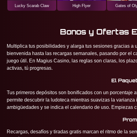
Lucky Scarab Claw
High Flyer
Gates of O
Bonos y Ofertas E
Multiplica tus posibilidades y alarga tus sesiones gracias a
bienvenida hasta las recargas semanales, pasando por el ca
juego útil. En Magius Casino, las reglas son claras, los plaz
activas, tú progresas.
El Paque
Tus primeros depósitos son bonificados con un porcentaje at
permite descubrir la ludoteca mientras suavizas la varianza
ambigüedades y se indica el calendario de uso. Empiezas c
Prom
Recargas, desafíos y tiradas gratis marcan el ritmo de la se