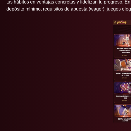
tus hábitos en ventajas concretas y fidelizan tu progreso.
depósito mínimo, requisitos de apuesta (wager), juegos ele