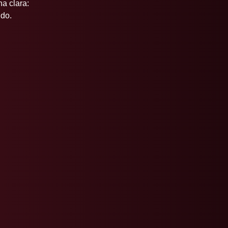
a clara:
ido.