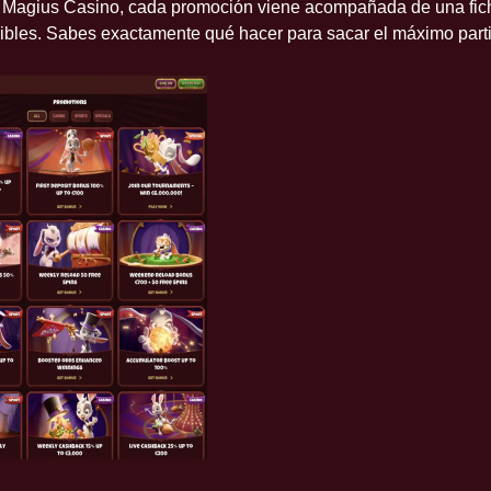
 En Magius Casino, cada promoción viene acompañada de una fich
gibles. Sabes exactamente qué hacer para sacar el máximo part