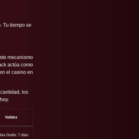
o. Tu tiempo se
 Este mecanismo
back actúa como
 en el casino en
 cantidad, los
 hoy.
Validez
das Gratis: 7 días