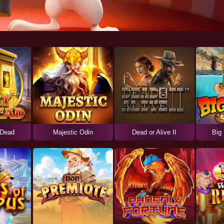
 Dead
Majestic Odin
Dead or Alive II
Big